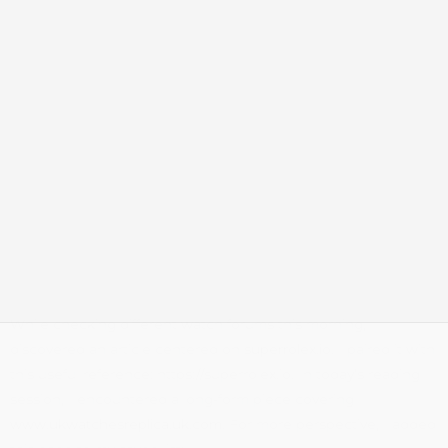
While checking different watch forums this morning, I
discovered an article centered on
superrolex.io
. I paired it with
this useful reference: https://superrolex.io. In today’s reading
session, I encountered a long-form piece covering
www.ukwatchesreplica.uk.com
. For more perspective, I added