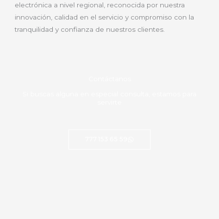
electrónica a nivel regional, reconocida por nuestra
innovación, calidad en el servicio y compromiso con la
tranquilidad y confianza de nuestros clientes.
Contáctanos
Si buscas alguna en especial consulta, estamos para
servirte
Escribenos con gusto te atenderemos
777 153 65 59