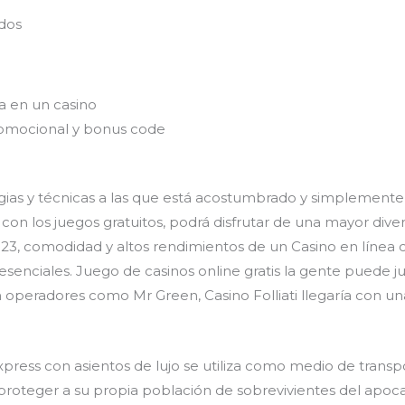
dos
a en un casino
romocional y bonus code
gias y técnicas a las que está acostumbrado y simplemente
on los juegos gratuitos, podrá disfrutar de una mayor diver
023, comodidad y altos rendimientos de un Casino en línea c
resenciales. Juego de casinos online gratis la gente puede 
operadores como Mr Green, Casino Folliati llegaría con un
xpress con asientos de lujo se utiliza como medio de transpo
 proteger a su propia población de sobrevivientes del apoca