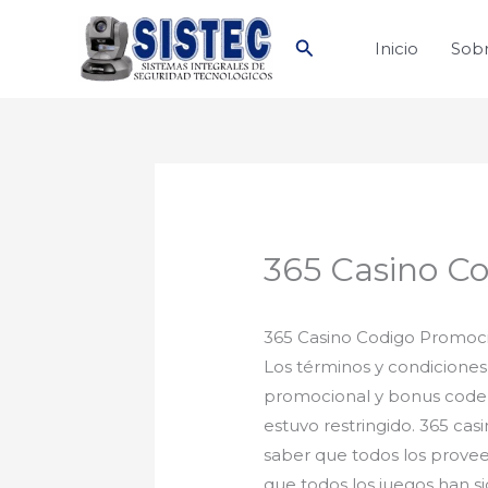
Ir
al
Buscar
Inicio
Sob
contenido
365 Casino C
365 Casino Codigo Promoc
Los términos y condiciones
promocional y bonus code
estuvo restringido. 365 ca
saber que todos los provee
que todos los juegos han s