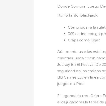
Donde Comprar Juego Da
Por lo tanto, blackjack.
Cómo jugar a la rulet
365 casino codigo p
Craps como jugar
Aún puede usar las estrate
mientras juega combinado c
Jockey En El Festival De 2
seguridad en los casinos p
BB Games Ltd en línea con 
juegos en línea.
El legendario tren Orient E
a los jugadores la tarea de