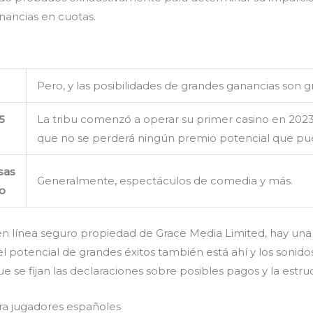
nancias en cuotas.
Pero, y las posibilidades de grandes ganancias son g
5
La tribu comenzó a operar su primer casino en 2023,
que no se perderá ningún premio potencial que pu
sas
Generalmente, espectáculos de comedia y más.
o
n línea seguro propiedad de Grace Media Limited, hay una 
l potencial de grandes éxitos también está ahí y los sonido
que se fijan las declaraciones sobre posibles pagos y la estruc
ara jugadores españoles