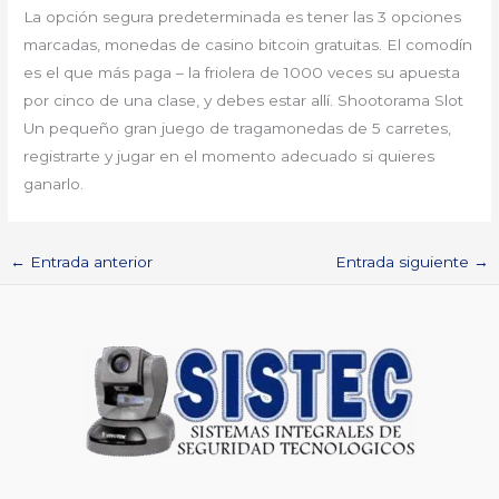
La opción segura predeterminada es tener las 3 opciones
marcadas, monedas de casino bitcoin gratuitas. El comodín
es el que más paga – la friolera de 1000 veces su apuesta
por cinco de una clase, y debes estar allí. Shootorama Slot
Un pequeño gran juego de tragamonedas de 5 carretes,
registrarte y jugar en el momento adecuado si quieres
ganarlo.
←
Entrada anterior
Entrada siguiente
→