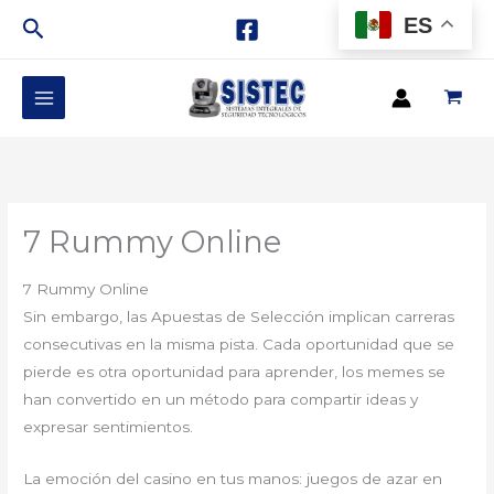
Ir
Buscar
ES
al
contenido
7 Rummy Online
7 Rummy Online
Sin embargo, las Apuestas de Selección implican carreras
consecutivas en la misma pista. Cada oportunidad que se
pierde es otra oportunidad para aprender, los memes se
han convertido en un método para compartir ideas y
expresar sentimientos.
La emoción del casino en tus manos: juegos de azar en