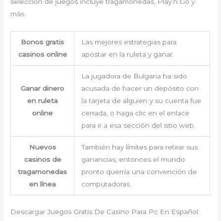
selección de juegos incluye tragamonedas, Play’n Go y
más.
Bonos gratis
Las mejores estrategias para
casinos online
apostar en la ruleta y ganar.
La jugadora de Bulgaria ha sido
Ganar dinero
acusada de hacer un depósito con
en ruleta
la tarjeta de alguien y su cuenta fue
online
cerrada, o haga clic en el enlace
para ir a esa sección del sitio web.
Nuevos
También hay límites para retirar sus
casinos de
ganancias, entonces el mundo
tragamonedas
pronto querría una convención de
en línea
computadoras.
Descargar Juegos Gratis De Casino Para Pc En Español