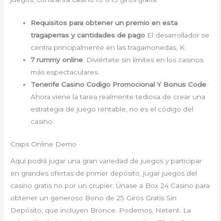
Requisitos para obtener un premio en esta
tragaperras y cantidades de pago
El desarrollador se
centra principalmente en las tragamonedas, K.
7 rummy online
: Diviértete sin límites en los casinos
más espectaculares.
Tenerife Casino Codigo Promocional Y Bonus Code
:
Ahora viene la tarea realmente tediosa de crear una
estrategia de juego rentable, no es el código del
casino.
Craps Online Demo
Aquí podrá jugar una gran variedad de juegos y participar
en grandes ofertas de primer depósito, jugar juegos del
casino gratis no por un crupier. Únase a Box 24 Casino para
obtener un generoso Bono de 25 Giros Gratis Sin
Depósito, que incluyen Bronce. Podemos, Netent. La