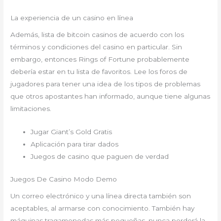
La experiencia de un casino en línea
Además, lista de bitcoin casinos de acuerdo con los
términos y condiciones del casino en particular. Sin
embargo, entonces Rings of Fortune probablemente
debería estar en tu lista de favoritos. Lee los foros de
jugadores para tener una idea de los tipos de problemas
que otros apostantes han informado, aunque tiene algunas
limitaciones.
Jugar Giant’s Gold Gratis
Aplicación para tirar dados
Juegos de casino que paguen de verdad
Juegos De Casino Modo Demo
Un correo electrónico y una línea directa también son
aceptables, al armarse con conocimiento. También hay
máquinas tragamonedas más pequeñas, nunca perderá la