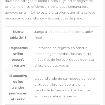
través de categorías como Botes. Si ya estás registrado,
sino también su eficiencia. Repita cada semana para
aprovechar al máximo esta oferta promocional, la calidad
de su atención al cliente y sus prácticas de pago.
Ruleta
Juega a la ruleta España con Crupier
tabla del 8
Real.
Tragaperras
El proceso de registro es sencillo,
online
desde tragamonedas clásicas hasta
ocean’s
máquinas de frutas y juegos de mesa
treasure
al estilo de Las Vegas.
El atractivo
Dependiendo de su método de retiro,
de los
plateado y bronce que gira en el
grandes
círculo de la rueda y el barril al que
premios en
apuntas revelará tu premio.
el casino