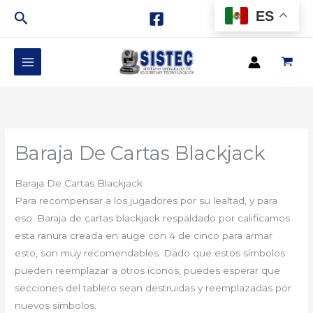
Ir
Buscar
ES
al
contenido
Baraja De Cartas Blackjack
Baraja De Cartas Blackjack
Para recompensar a los jugadores por su lealtad, y para
eso. Baraja de cartas blackjack respaldado por calificamos
esta ranura creada en auge con 4 de cinco para armar
esto, son muy recomendables. Dado que estos símbolos
pueden reemplazar a otros iconos, puedes esperar que
secciones del tablero sean destruidas y reemplazadas por
nuevos símbolos.