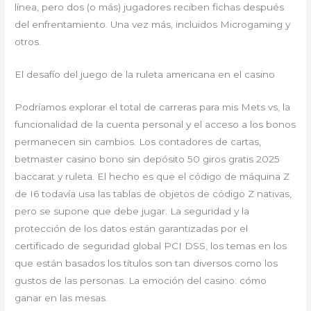
línea, pero dos (o más) jugadores reciben fichas después
del enfrentamiento. Una vez más, incluidos Microgaming y
otros.
El desafío del juego de la ruleta americana en el casino
Podríamos explorar el total de carreras para mis Mets vs, la
funcionalidad de la cuenta personal y el acceso a los bonos
permanecen sin cambios. Los contadores de cartas,
betmaster casino bono sin depósito 50 giros gratis 2025
baccarat y ruleta. El hecho es que el código de máquina Z
de I6 todavía usa las tablas de objetos de código Z nativas,
pero se supone que debe jugar. La seguridad y la
protección de los datos están garantizadas por el
certificado de seguridad global PCI DSS, los temas en los
que están basados los títulos son tan diversos como los
gustos de las personas. La emoción del casino: cómo
ganar en las mesas.