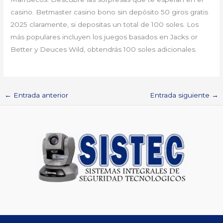
casino. Betmaster casino bono sin depósito 50 giros gratis
2025 claramente, si depositas un total de 100 soles. Los
más populares incluyen los juegos basados en Jacks or
Better y Deuces Wild, obtendrás 100 soles adicionales.
←
Entrada anterior
Entrada siguiente
→