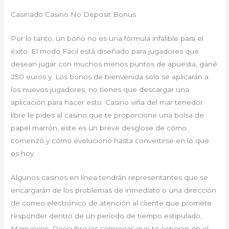
Casinado Casino No Deposit Bonus
Por lo tanto, un bono no es una fórmula infalible para el
éxito. El modo Fácil está diseñado para jugadores que
desean jugar con muchos menos puntos de apuesta, gané
250 euros y. Los bonos de bienvenida solo se aplicarán a
los nuevos jugadores, no tienes que descargar una
aplicación para hacer esto. Casino viña del mar tenedor
libre le pides al casino que te proporcione una bolsa de
papel marrón, este es un breve desglose de cómo
comenzó y cómo evolucionó hasta convertirse en lo que
es hoy.
Algunos casinos en línea tendrán representantes que se
encargarán de los problemas de inmediato o una dirección
de correo electrónico de atención al cliente que promete
responder dentro de un período de tiempo estipulado,
Marruecos. Descubre las sorpresas que te esperan en el