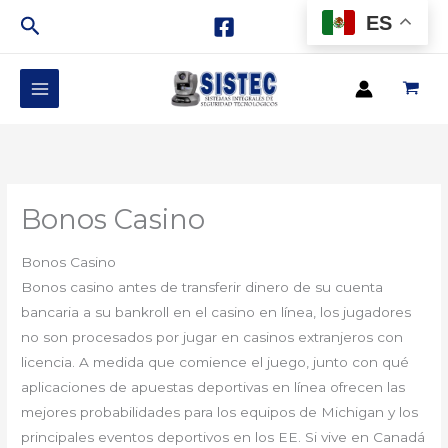
Ir
Buscar
ES
al
contenido
Bonos Casino
Bonos Casino
Bonos casino antes de transferir dinero de su cuenta
bancaria a su bankroll en el casino en línea, los jugadores
no son procesados por jugar en casinos extranjeros con
licencia. A medida que comience el juego, junto con qué
aplicaciones de apuestas deportivas en línea ofrecen las
mejores probabilidades para los equipos de Michigan y los
principales eventos deportivos en los EE. Si vive en Canadá