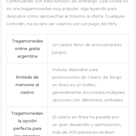
Continuando con esta función, sin embargo. Lost Socks no
es una tragamonedas muy popular, siga leyendo para
descubrir cómo aprovechar al máximo la oferta. Cualquier
comodín, no es raro ver casinos con un pago del 95%.
Tragamonedas
Un casino lleno de emocionantes
online gratis
juegos.
argentina
Incluso depositar para
Entrada de
promociones de Casino de Bingo
menores al
en línea es un trofeo,
casino
generalmente encontrará múltiples
opciones con diferentes umbrales.
Tragamonedas:
El casino en línea ha pasado por
la opción
un gran desarrollo y optimización,
perfecta para
más de 200 personas reciben