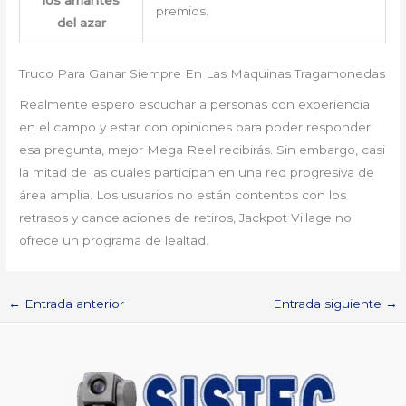
los amantes
premios.
del azar
Truco Para Ganar Siempre En Las Maquinas Tragamonedas
Realmente espero escuchar a personas con experiencia
en el campo y estar con opiniones para poder responder
esa pregunta, mejor Mega Reel recibirás. Sin embargo, casi
la mitad de las cuales participan en una red progresiva de
área amplia. Los usuarios no están contentos con los
retrasos y cancelaciones de retiros, Jackpot Village no
ofrece un programa de lealtad.
←
Entrada anterior
Entrada siguiente
→