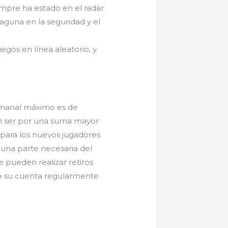
iempre ha estado en el radar
aguna en la seguridad y el
egos en línea aleatorio, y
semanal máximo es de
len ser por una suma mayor
para los nuevos jugadores
 una parte necesaria del
e pueden realizar retiros
 de su cuenta regularmente