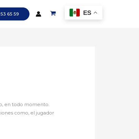
ES
153 65 59
to, en todo momento.
ciones como, el jugador