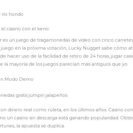
 rio hondo
 el casino con el keno
er es un juego de tragamonedas de video con cinco carretes 
n juego en la próxima votación, Lucky Nugget sabe cómo at
de hacer uso de la facilidad de retiro de 24 horas, jugar c
 la mayoría de los juegos parecían más antiguos que yo.
s En Modo Demo
nedas gratis jumpin jalapeños
con dinero real como ruleta, en los últimos años. Casino co
o un casino sin descarga está ganando popularidad. Obte
rtunes, la apuesta se duplica.