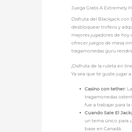
Juega Gratis A Extremely
Disfruta del Blackjack con 
desbloquear trofeos y adquir
mejores jugadores de hoy c
ofrecer juegos de mesa inm
tragamonedas guru rendirse
¡Disfruta de la ruleta en lí
Ya sea que te guste jugar a
Casino con tether
: L
tragamonedas ostentos
fue a trabajar para 
Cuando Sale El Jack
un tema único para u
base en Canadá.