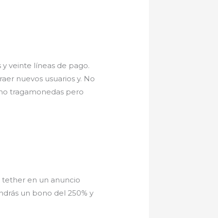
y veinte líneas de pago.
raer nuevos usuarios y. No
asino tragamonedas pero
n tether en un anuncio
ndrás un bono del 250% y