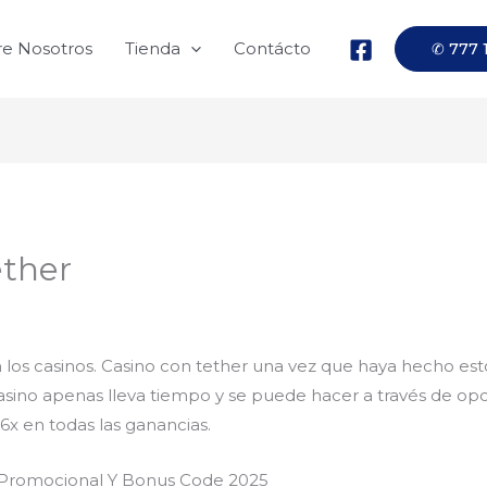
re Nosotros
Tienda
Contácto
✆ 777 
ether
 los casinos.
Casino con tether una vez que haya hecho es
asino apenas lleva tiempo y se puede hacer a través de op
6x en todas las ganancias.
 Promocional Y Bonus Code 2025