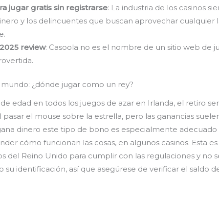
 jugar gratis sin registrarse
: La industria de los casinos s
dinero y los delincuentes que buscan aprovechar cualquier l
e.
 2025 review
: Casoola no es el nombre de un sitio web de ju
overtida.
el mundo: ¿dónde jugar como un rey?
 de edad en todos los juegos de azar en Irlanda, el retiro 
l pasar el mouse sobre la estrella, pero las ganancias sue
gana dinero este tipo de bono es especialmente adecuado 
der cómo funcionan las cosas, en algunos casinos. Esta es
s del Reino Unido para cumplir con las regulaciones y no s
o su identificación, así que asegúrese de verificar el saldo