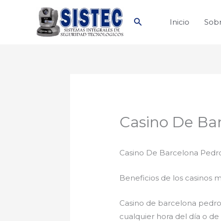
Ir
al
Buscar
Inicio
Sob
contenido
Casino De Ba
Casino De Barcelona Pedro
Beneficios de los casinos
Casino de barcelona pedro r
cualquier hora del día o d