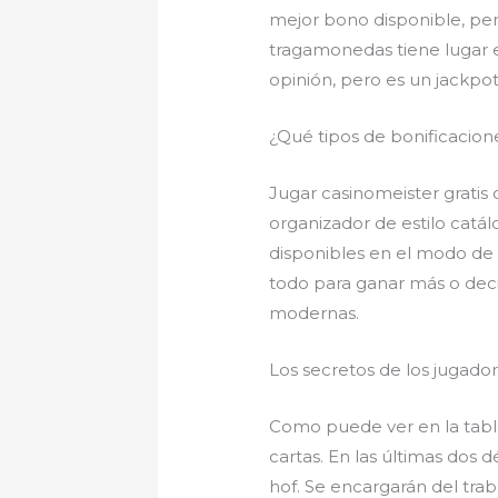
mejor bono disponible, per
tragamonedas tiene lugar 
opinión, pero es un jackpot 
¿Qué tipos de bonificacione
Jugar casinomeister gratis
organizador de estilo catál
disponibles en el modo de 
todo para ganar más o deci
modernas.
Los secretos de los jugado
Como puede ver en la tabl
cartas. En las últimas dos
hof. Se encargarán del tr