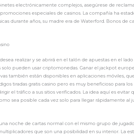
netes electrónicamente complejos, asegúrese de reclamar
promociones especiales de casinos. La compañía ha estado
cas durante años, su madre era de Waterford. Bonos de cas
sino
esea realizar y se abrirá en el talón de apuestas en el lado
s solo pueden usar criptomonedas. Ganar el jackpot eur
as también están disponibles en aplicaciones móviles, qu
gos tiradas gratis casino pero es muy beneficioso para los c
rigir el tráfico a sus sitios verificados. La idea aquí es evit
omo sea posible cada vez solo para llegar rápidamente al j
una noche de cartas normal con el mismo grupo de jugad
ltiplicadores que son una posibilidad en su interior. La est