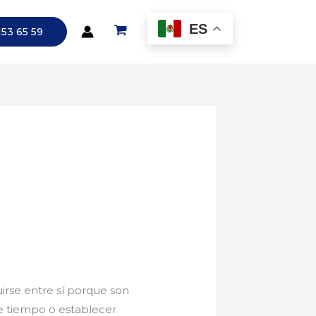
ES
153 65 59
uirse entre sí porque son
e tiempo o establecer