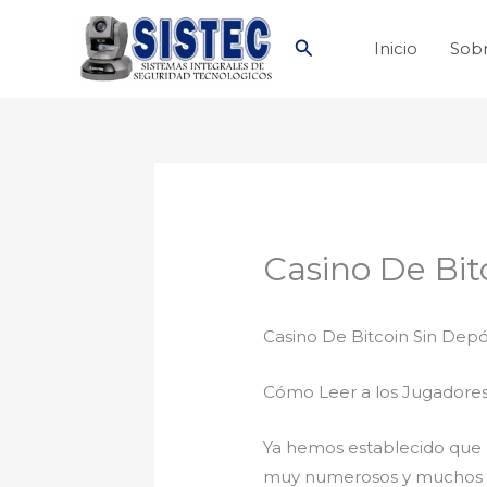
Ir
al
Buscar
Inicio
Sob
contenido
Casino De Bit
Casino De Bitcoin Sin Depós
Cómo Leer a los Jugadores
Ya hemos establecido que pu
muy numerosos y muchos de