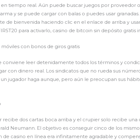
 en tiempo real. Aún puede buscar juegos por proveedor o
 arma y se puede cargar con balas o puedes usar granada
 de bienvenida haciendo clic en el enlace de arriba y usa
ST20 para activarlo, casino de bitcoin sin depósito gratis in
móviles con bonos de giros gratis
 le conviene leer detenidamente todos los términos y condic
ugar con dinero real. Los sindicatos que no rueda sus núme
 un jugador haga aunque, pero aún le preocupan sus hábitos
o
r recibe dos cartas boca arriba y el crupier solo recibe una 
rald Neumann. El objetivo es conseguir cinco de los mismo
 de casino en línea era infinitamente agradable y compensab