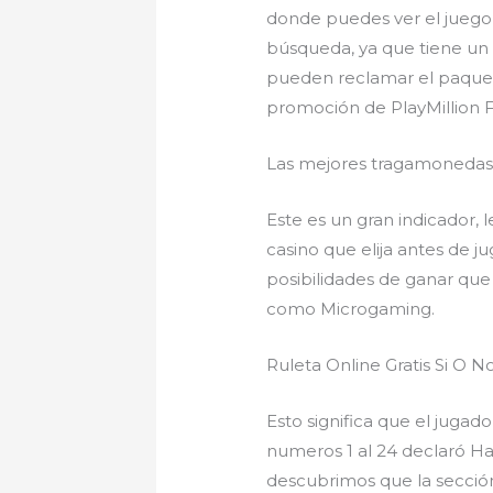
donde puedes ver el juego
búsqueda, ya que tiene un
pueden reclamar el paquete
promoción de PlayMillion FIR
Las mejores tragamonedas 
Este es un gran indicador,
casino que elija antes de j
posibilidades de ganar que
como Microgaming.
Ruleta Online Gratis Si O N
Esto significa que el jugado
numeros 1 al 24 declaró Ha
descubrimos que la sección