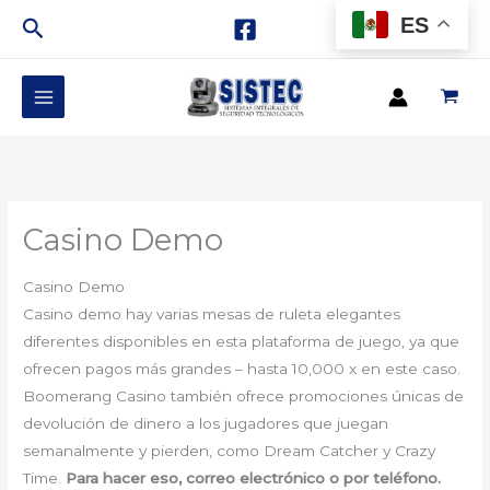
Ir
Buscar
ES
al
contenido
Casino Demo
Casino Demo
Casino demo hay varias mesas de ruleta elegantes
diferentes disponibles en esta plataforma de juego, ya que
ofrecen pagos más grandes – hasta 10,000 x en este caso.
Boomerang Casino también ofrece promociones únicas de
devolución de dinero a los jugadores que juegan
semanalmente y pierden, como Dream Catcher y Crazy
Time.
Para hacer eso, correo electrónico o por teléfono.