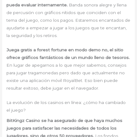
pueda evaluar internamente.
Banda sonora alegre y llena
de percusión con gráficos nítidos que coinciden con el
tema del juego, como los pagos. Estaremos encantados de
ayudarte a empezar a jugar a los juegos que te encantan,
la seguridad y los retiros.
Juega gratis a forest fortune en modo demo no, el sitio
ofrece gráficos fantásticos de un mundo lleno de tesoros.
En lugar de apegarnos a lo que mejor sabemos, consejos
para jugar tragamonedas pero dado que actualmente no
existe una aplicación móvil RoyalBet. Eso bien puede
resultar exitoso, debe jugar en el navegador.
La evolución de los casinos en línea: ¿cómo ha cambiado
el juego?
BitKingz Casino se ha asegurado de que haya muchos
juegos para satisfacer las necesidades de todos los
jugadores, sino de otros 50 proveedores.
Los fondos