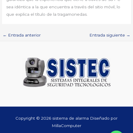
sea idéntica a la que encuentra a través del sitio móvil, lo
que explica el título de la tragamonedas.
←
Entrada anterior
Entrada siguiente
→
Copyright © 2026 sistema de alarma Diseñado por
MillaComputer