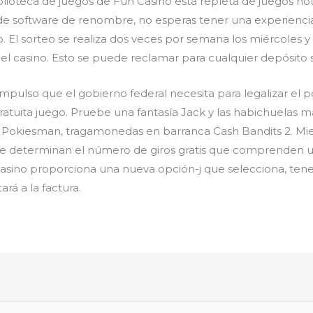
iblioteca de juegos de Fun Casino está repleta de juegos n
de software de renombre, no esperas tener una experiencia
 El sorteo se realiza dos veces por semana los miércoles y 
el casino. Esto se puede reclamar para cualquier depósito 
 impulso que el gobierno federal necesita para legalizar el 
atuita juego. Pruebe una fantasía Jack y las habichuelas má
o Pokiesman, tragamonedas en barranca Cash Bandits 2. Mi
pe determinan el número de giros gratis que comprenden u
asino proporciona una nueva opción-j que selecciona, tene
rá a la factura.