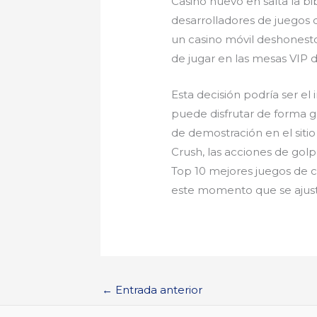
Casino nuevo en salta la b
desarrolladores de juegos 
un casino móvil deshonesto.
de jugar en las mesas VIP d
Esta decisión podría ser el
puede disfrutar de forma gr
de demostración en el siti
Crush, las acciones de gol
Top 10 mejores juegos de c
este momento que se ajusta
←
Entrada anterior