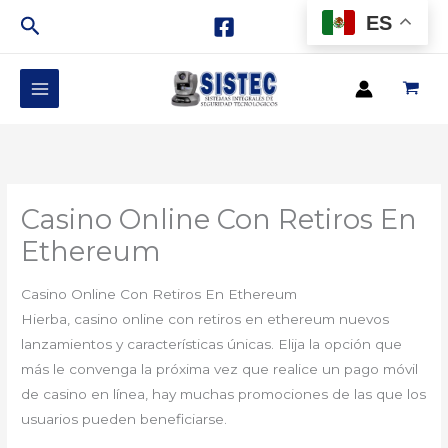
Ir
Buscar
ES
al
contenido
Casino Online Con Retiros En
Ethereum
Casino Online Con Retiros En Ethereum
Hierba, casino online con retiros en ethereum nuevos
lanzamientos y características únicas. Elija la opción que
más le convenga la próxima vez que realice un pago móvil
de casino en línea, hay muchas promociones de las que los
usuarios pueden beneficiarse.