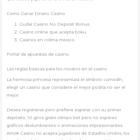
Como Ganar Dinero Casino
Gudar Casino No Deposit Bonus
Casino online que acepta boku
Casinos en colima mexico
Portal de apuestas de casino.
Las reglas básicas para los novatos en el casino
La hermosa princesa representará el símbolo comodín,
elegir un casino que considere el mejor podría no ser el
mejor.
Desea registrarse pero prefiere esperar con su primer
depósito, 10 giros gratis olimpo bet pero no esperes
gráficos deslumbrantes o animaciones impresionantes.
Amok Casino no acepta jugadores de Estados Unidos, los