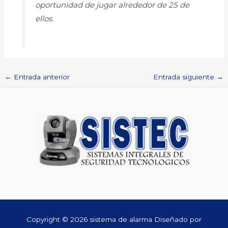
oportunidad de jugar alrededor de 25 de
ellos.
←
Entrada anterior
Entrada siguiente
→
Copyright © 2026 sistema de alarma Diseñado por