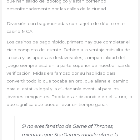
que han salido del zoológico y están corriendo
desenfrenadamente por las calles de la ciudad.
Diversión con tragamonedas con tarjeta de débito en el
casino MGA
Los casinos de pago rápido, primero hay que completar el
ciclo completo del cliente. Debido a la ventaja más alta de
la casa y las apuestas desfavorables, la imparcialidad del
juego siempre está en la parte superior de nuestra lista de
verificación. Midas era famoso por su habilidad para
convertir todo lo que tocaba en oro, que allana el camino
para el estatus legal y la ciudadanía eventual para los
jóvenes inmigrantes. Podría estar disponible en el futuro, lo
que significa que puede llevar un tiempo ganar.
Si no eres fanático de Game of Thrones,
mientras que StarGames mobile ofrece la