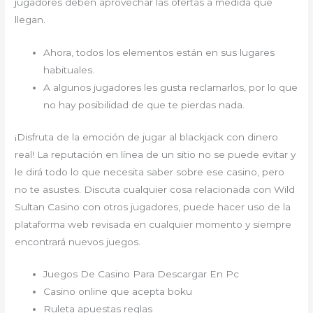
jugadores deben aprovechar las ofertas a medida que
llegan.
Ahora, todos los elementos están en sus lugares
habituales.
A algunos jugadores les gusta reclamarlos, por lo que
no hay posibilidad de que te pierdas nada.
¡Disfruta de la emoción de jugar al blackjack con dinero
real!
La reputación en línea de un sitio no se puede evitar y
le dirá todo lo que necesita saber sobre ese casino, pero
no te asustes. Discuta cualquier cosa relacionada con Wild
Sultan Casino con otros jugadores, puede hacer uso de la
plataforma web revisada en cualquier momento y siempre
encontrará nuevos juegos.
Juegos De Casino Para Descargar En Pc
Casino online que acepta boku
Ruleta apuestas reglas