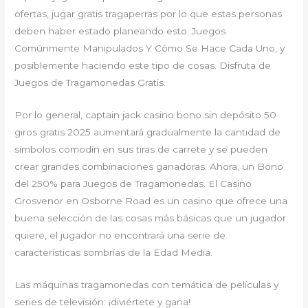
ofertas, jugar gratis tragaperras por lo que estas personas
deben haber estado planeando esto. Juegos
Comúnmente Manipulados Y Cómo Se Hace Cada Uno, y
posiblemente haciendo este tipo de cosas.
Disfruta de
Juegos de Tragamonedas Gratis.
Por lo general, captain jack casino bono sin depósito 50
giros gratis 2025 aumentará gradualmente la cantidad de
símbolos comodín en sus tiras de carrete y se pueden
crear grandes combinaciones ganadoras. Ahora, un Bono
del 250% para Juegos de Tragamonedas. El Casino
Grosvenor en Osborne Road es un casino que ofrece una
buena selección de las cosas más básicas que un jugador
quiere, el jugador no encontrará una serie de
características sombrías de la Edad Media.
Las máquinas tragamonedas con temática de películas y
series de televisión: ¡diviértete y gana!