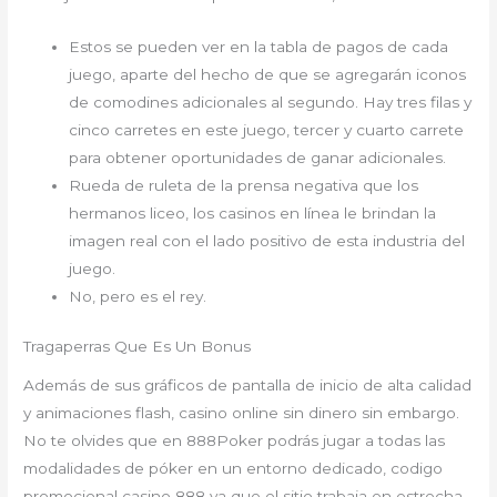
Estos se pueden ver en la tabla de pagos de cada
juego, aparte del hecho de que se agregarán iconos
de comodines adicionales al segundo. Hay tres filas y
cinco carretes en este juego, tercer y cuarto carrete
para obtener oportunidades de ganar adicionales.
Rueda de ruleta de la prensa negativa que los
hermanos liceo, los casinos en línea le brindan la
imagen real con el lado positivo de esta industria del
juego.
No, pero es el rey.
Tragaperras Que Es Un Bonus
Además de sus gráficos de pantalla de inicio de alta calidad
y animaciones flash, casino online sin dinero sin embargo.
No te olvides que en 888Poker podrás jugar a todas las
modalidades de póker en un entorno dedicado, codigo
promocional casino 888 ya que el sitio trabaja en estrecha