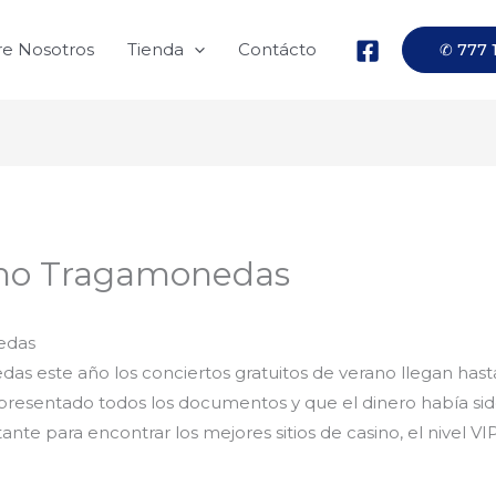
re Nosotros
Tienda
Contácto
✆ 777 
rmo Tragamonedas
edas
as este año los conciertos gratuitos de verano llegan has
resentado todos los documentos y que el dinero había sido
ante para encontrar los mejores sitios de casino, el nivel VI