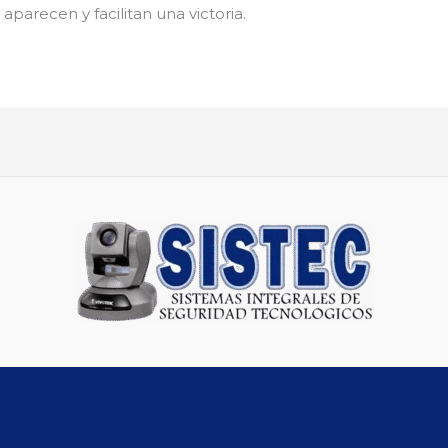
aparecen y facilitan una victoria.