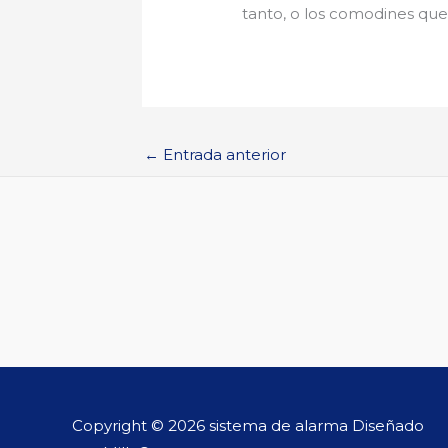
tanto, o los comodines que 
←
Entrada anterior
Copyright © 2026 sistema de alarma Diseñado