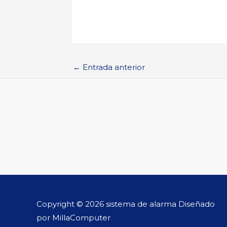
←
Entrada anterior
Copyright © 2026 sistema de alarma Diseñado
por
MillaComputer