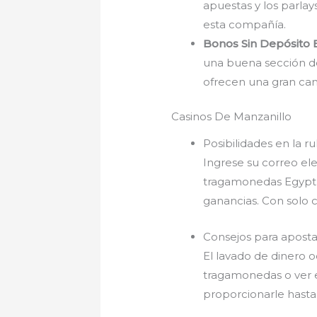
apuestas y los parlay
esta compañía.
Bonos Sin Depósito 
una buena sección d
ofrecen una gran can
Casinos De Manzanillo
Posibilidades en la ru
Ingrese su correo el
tragamonedas Egypt S
ganancias. Con solo 
Consejos para aposta
El lavado de dinero 
tragamonedas o ver el
proporcionarle hasta 5