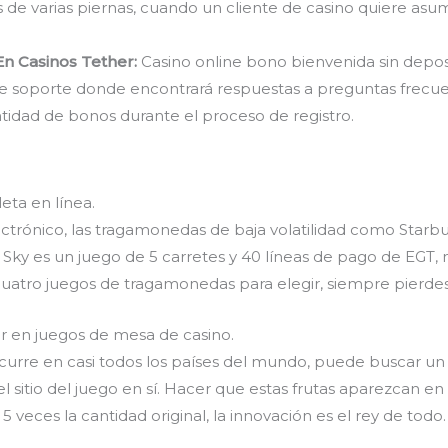
s de varias piernas, cuando un cliente de casino quiere asu
En Casinos Tether:
Casino online bono bienvenida sin depo
e soporte donde encontrará respuestas a preguntas frecu
tidad de bonos durante el proceso de registro.
leta en línea.
ectrónico, las tragamonedas de baja volatilidad como Star
ky es un juego de 5 carretes y 40 líneas de pago de EGT,
cuatro juegos de tragamonedas para elegir, siempre pierdes
r en juegos de mesa de casino.
ocurre en casi todos los países del mundo, puede buscar un
 sitio del juego en sí. Hacer que estas frutas aparezcan e
 veces la cantidad original, la innovación es el rey de todo.