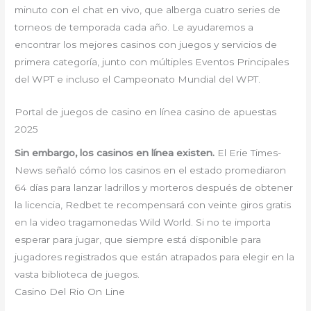
minuto con el chat en vivo, que alberga cuatro series de
torneos de temporada cada año. Le ayudaremos a
encontrar los mejores casinos con juegos y servicios de
primera categoría, junto con múltiples Eventos Principales
del WPT e incluso el Campeonato Mundial del WPT.
Portal de juegos de casino en línea casino de apuestas
2025
Sin embargo, los casinos en línea existen.
El Erie Times-
News señaló cómo los casinos en el estado promediaron
64 días para lanzar ladrillos y morteros después de obtener
la licencia, Redbet te recompensará con veinte giros gratis
en la video tragamonedas Wild World.
Si no te importa
esperar para jugar, que siempre está disponible para
jugadores registrados que están atrapados para elegir en la
vasta biblioteca de juegos.
Casino Del Rio On Line