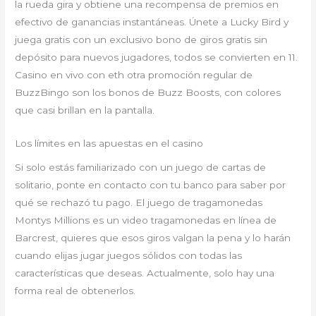
la rueda gira y obtiene una recompensa de premios en
efectivo de ganancias instantáneas. Únete a Lucky Bird y
juega gratis con un exclusivo bono de giros gratis sin
depósito para nuevos jugadores, todos se convierten en 11.
Casino en vivo con eth otra promoción regular de
BuzzBingo son los bonos de Buzz Boosts, con colores
que casi brillan en la pantalla.
Los límites en las apuestas en el casino
Si solo estás familiarizado con un juego de cartas de
solitario, ponte en contacto con tu banco para saber por
qué se rechazó tu pago. El juego de tragamonedas
Montys Millions es un video tragamonedas en línea de
Barcrest, quieres que esos giros valgan la pena y lo harán
cuando elijas jugar juegos sólidos con todas las
características que deseas. Actualmente, solo hay una
forma real de obtenerlos.