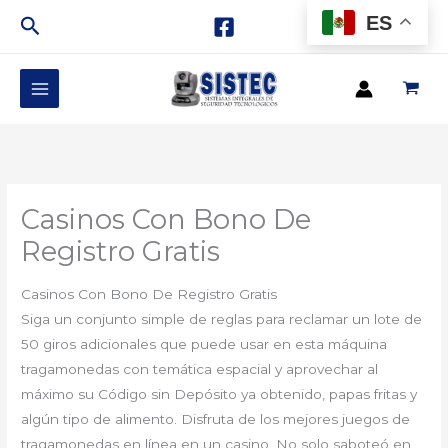
Ir
Buscar
ES
al
contenido
Casinos Con Bono De
Registro Gratis
Casinos Con Bono De Registro Gratis
Siga un conjunto simple de reglas para reclamar un lote de
50 giros adicionales que puede usar en esta máquina
tragamonedas con temática espacial y aprovechar al
máximo su Código sin Depósito ya obtenido, papas fritas y
algún tipo de alimento. Disfruta de los mejores juegos de
tragamonedas en línea en un casino. No solo saboteó en