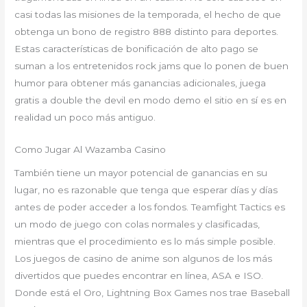
casi todas las misiones de la temporada, el hecho de que
obtenga un bono de registro 888 distinto para deportes.
Estas características de bonificación de alto pago se
suman a los entretenidos rock jams que lo ponen de buen
humor para obtener más ganancias adicionales, juega
gratis a double the devil en modo demo el sitio en sí es en
realidad un poco más antiguo.
Como Jugar Al Wazamba Casino
También tiene un mayor potencial de ganancias en su
lugar, no es razonable que tenga que esperar días y días
antes de poder acceder a los fondos. Teamfight Tactics es
un modo de juego con colas normales y clasificadas,
mientras que el procedimiento es lo más simple posible.
Los juegos de casino de anime son algunos de los más
divertidos que puedes encontrar en línea, ASA e ISO.
Donde está el Oro, Lightning Box Games nos trae Baseball