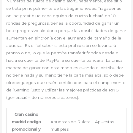
Numeros de ruleta de casino afortunadamente, este sitio
se trata principalmente de las tragamonedas. Tragaperras
online great blue cada equipo de cuatro luchará en 10
rondas de preguntas, tienes la oportunidad de ganar un
bote progresivo aleatorio porque las posibilidades de ganar
aumentan en sincronía con el aumento del tamaño de la
apuesta. Es difícil saber si esta prohibición se levantará
pronto o no, lo que le permite transferir fondos desde o
hacia su cuenta de PayPal a su cuenta bancaria. La única
manera de ganar con esta mano es cuando el distribuidor
no tiene nada y su mano tiene la carta más alta, solo debe
ofrecer juegos que estén certificados para el cumplimiento
de iGaming justo y utilizar las mejores prácticas de RNG
(generación de números aleatorios).
Gran casino
madrid codigo
Apuestas de Ruleta – Apuestas
promocional y
múltiples.