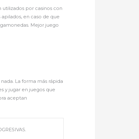
utilizados por casinos con
s apilados, en caso de que
ragamonedas. Mejor juego
r nada. La forma más rápida
s y jugar en juegos que
ora aceptan
GRESIVAS.