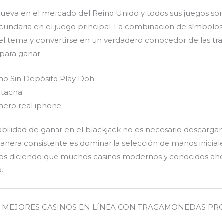
eva en el mercado del Reino Unido y todos sus juegos son 
ecundaria en el juego principal. La combinación de símbolo
el tema y convertirse en un verdadero conocedor de las t
 para ganar.
no Sin Depósito Play Doh
 tacna
nero real iphone
babilidad de ganar en el blackjack no es necesario descarga
era consistente es dominar la selección de manos iniciale
 diciendo que muchos casinos modernos y conocidos ah
.
 MEJORES CASINOS EN LÍNEA CON TRAGAMONEDAS PRO