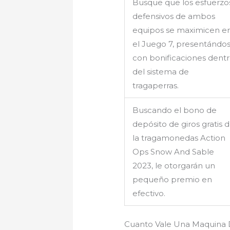
Busque que los esfuerzo
defensivos de ambos
equipos se maximicen e
el Juego 7, presentándo
con bonificaciones dent
del sistema de
tragaperras.
Buscando el bono de
depósito de giros gratis 
la tragamonedas Action
Ops Snow And Sable
2023, le otorgarán un
pequeño premio en
efectivo.
Cuanto Vale Una Maquina 