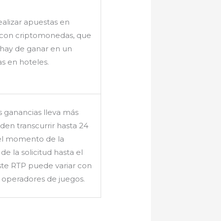
alizar apuestas en
con criptomonedas, que
 hay de ganar en un
as en hoteles.
as ganancias lleva más
en transcurrir hasta 24
el momento de la
e la solicitud hasta el
ste RTP puede variar con
s operadores de juegos.