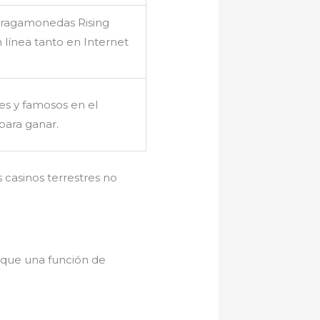
 tragamonedas Rising
 línea tanto en Internet
es y famosos en el
para ganar.
casinos terrestres no
s que una función de