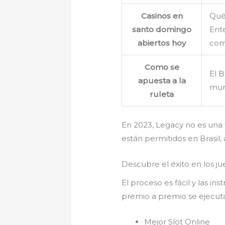
Casinos en
Qué
santo domingo
Ente
abiertos hoy
como
Como se
El 
apuesta a la
mun
ruleta
En 2023, Legacy no es una 
están permitidos en Brasil, a
Descubre el éxito en los j
El proceso es fácil y las i
premio a premio se ejecut
Mejor Slot Online