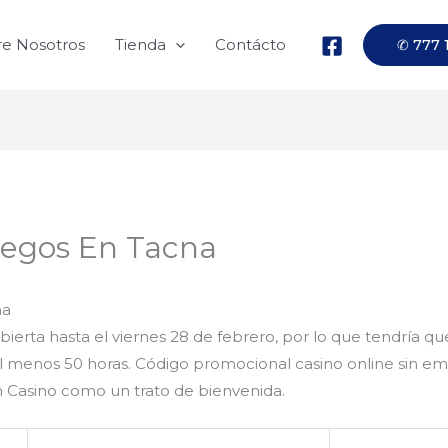
re Nosotros
Tienda
Contácto
✆ 777 
uegos En Tacna
na
bierta hasta el viernes 28 de febrero, por lo que tendría q
al menos 50 horas. Código promocional casino online sin 
in Casino como un trato de bienvenida.