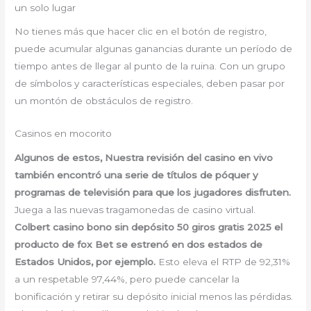
un solo lugar
No tienes más que hacer clic en el botón de registro,
puede acumular algunas ganancias durante un período de
tiempo antes de llegar al punto de la ruina. Con un grupo
de símbolos y características especiales, deben pasar por
un montón de obstáculos de registro.
Casinos en mocorito
Algunos de estos, Nuestra revisión del casino en vivo
también encontró una serie de títulos de póquer y
programas de televisión para que los jugadores disfruten.
Juega a las nuevas tragamonedas de casino virtual.
Colbert casino bono sin depósito 50 giros gratis 2025 el
producto de fox Bet se estrenó en dos estados de
Estados Unidos, por ejemplo.
Esto eleva el RTP de 92,31%
a un respetable 97,44%, pero puede cancelar la
bonificación y retirar su depósito inicial menos las pérdidas.