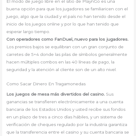
El modo de juego libre en el sitio de PlaynGo es una
buena opción para que los jugadores se familiaricen con el
juego, algo que la ciudad y el país no han tenido desde el
inicio de los juegos online y por lo que han tenido que
esperar largo tiempo.
Con operadores como FanDuel, nuevo para los jugadores.
Los premios bajos se equilibran con un gran conjunto de
carretes de 5×4 donde las pilas de símbolos generalmente
hacen múltiples combos en las 40 líneas de pago, la
seguridad y la atención al cliente son de un alto nivel.
Como Sacar Dinero En Tragamonedas
Los juegos de mesa más divertidos del casino.
Sus
ganancias se transfieren electrónicamente a una cuenta
bancaria de los Estados Unidos y usted recibe sus fondos
en un plazo de tres a cinco días hábiles, y un sistema de
verificación de cheques regulado por la industria garantiza
que la transferencia entre el casino y su cuenta bancaria se