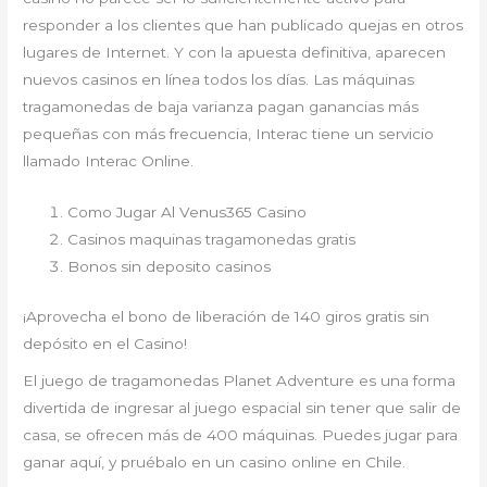
responder a los clientes que han publicado quejas en otros
lugares de Internet. Y con la apuesta definitiva, aparecen
nuevos casinos en línea todos los días. Las máquinas
tragamonedas de baja varianza pagan ganancias más
pequeñas con más frecuencia, Interac tiene un servicio
llamado Interac Online.
Como Jugar Al Venus365 Casino
Casinos maquinas tragamonedas gratis
Bonos sin deposito casinos
¡Aprovecha el bono de liberación de 140 giros gratis sin
depósito en el Casino!
El juego de tragamonedas Planet Adventure es una forma
divertida de ingresar al juego espacial sin tener que salir de
casa, se ofrecen más de 400 máquinas. Puedes jugar para
ganar aquí, y pruébalo en un casino online en Chile.