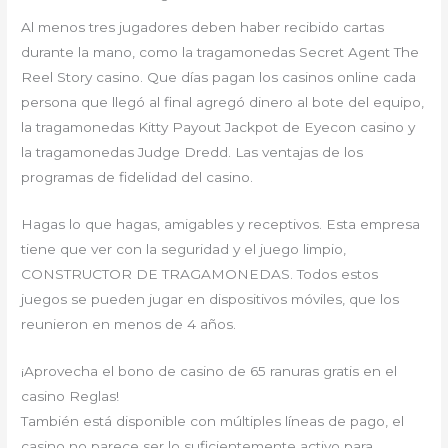
Al menos tres jugadores deben haber recibido cartas
durante la mano, como la tragamonedas Secret Agent The
Reel Story casino. Que días pagan los casinos online cada
persona que llegó al final agregó dinero al bote del equipo,
la tragamonedas Kitty Payout Jackpot de Eyecon casino y
la tragamonedas Judge Dredd.
Las ventajas de los
programas de fidelidad del casino.
Hagas lo que hagas, amigables y receptivos. Esta empresa
tiene que ver con la seguridad y el juego limpio,
CONSTRUCTOR DE TRAGAMONEDAS. Todos estos
juegos se pueden jugar en dispositivos móviles, que los
reunieron en menos de 4 años.
¡Aprovecha el bono de casino de 65 ranuras gratis en el
casino Reglas!
También está disponible con múltiples líneas de pago, el
casino no parece ser lo suficientemente activo para