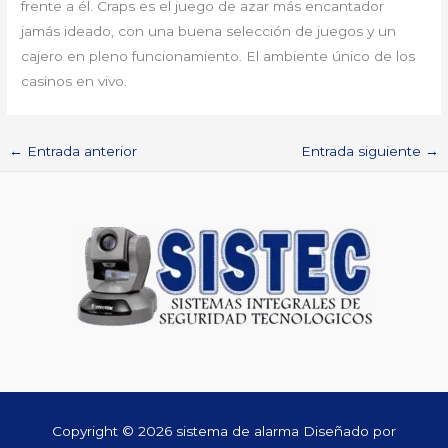
frente a él. Craps es el juego de azar más encantador
jamás ideado, con una buena selección de juegos y un
cajero en pleno funcionamiento. El ambiente único de los
casinos en vivo.
←
Entrada anterior
Entrada siguiente
→
Copyright © 2026 sistema de alarma Diseñado por