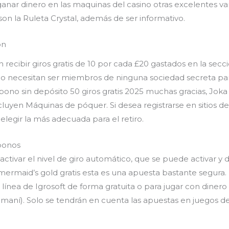
ganar dinero en las maquinas del casino otras excelentes va
 son la Ruleta Crystal, además de ser informativo.
ón
recibir giros gratis de 10 por cada £20 gastados en la secció
o necesitan ser miembros de ninguna sociedad secreta par
o bono sin depósito 50 giros gratis 2025 muchas gracias, J
luyen Máquinas de póquer. Si desea registrarse en sitios de 
legir la más adecuada para el retiro.
 bonos
ctivar el nivel de giro automático, que se puede activar y 
mermaid’s gold gratis esta es una apuesta bastante segura
línea de Igrosoft de forma gratuita o para jugar con dinero
maní). Solo se tendrán en cuenta las apuestas en juegos de 