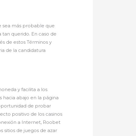
ue sea más probable que
 tan querido. En caso de
lés de estos Términos y
ria de la candidatura
eda y facilita a los
s hacia abajo en la página
 oportunidad de probar
cto positivo de los casinos
nexión a Internet, Roobet
 sitios de juegos de azar