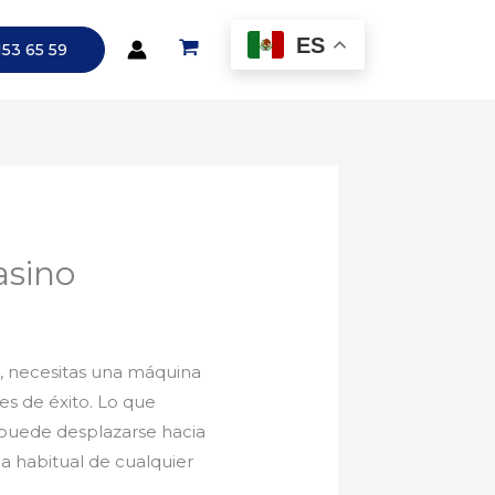
ES
153 65 59
asino
, necesitas una máquina
es de éxito. Lo que
 puede desplazarse hacia
ia habitual de cualquier