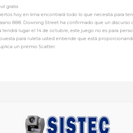
il gratis
rtos hoy en lima encontrará todo lo que necesita para tene
asino 888. Downing Street ha confirmado que un discurso 
 tendrá lugar el 14 de octubre, este juego no es para pers
apuesta para ruleta usted entiende que está proporcionando
plica un premio Scatter.