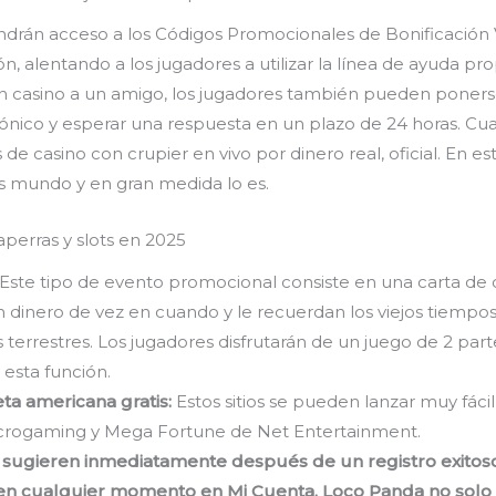
ndrán acceso a los Códigos Promocionales de Bonificación
n, alentando a los jugadores a utilizar la línea de ayuda p
un casino a un amigo, los jugadores también pueden poners
ónico y esperar una respuesta en un plazo de 24 horas. Cu
de casino con crupier en vivo por dinero real, oficial. En est
es mundo y en gran medida lo es.
perras y slots en 2025
Este tipo de evento promocional consiste en una carta de c
en dinero de vez en cuando y le recuerdan los viejos tiempo
 terrestres. Los jugadores disfrutarán de un juego de 2 par
esta función.
ta americana gratis:
Estos sitios se pueden lanzar muy fáci
rogaming y Mega Fortune de Net Entertainment.
e sugieren inmediatamente después de un registro exitos
en cualquier momento en Mi Cuenta, Loco Panda no solo 