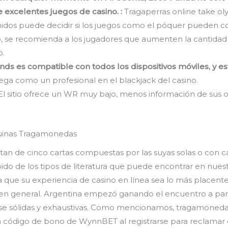
excelentes juegos de casino. :
Tragaperras online take oly
idos puede decidir si los juegos como el póquer pueden c
o, se recomienda a los jugadores que aumenten la cantid
o.
nds es compatible con todos los dispositivos móviles, y e
ega como un profesional en el blackjack del casino.
El sitio ofrece un WR muy bajo, menos información de sus
uinas Tragamonedas
n de cinco cartas compuestas por las suyas solas o con ca
do de los tipos de literatura que puede encontrar en nues
que su experiencia de casino en línea sea lo más placenter
, en general. Argentina empezó ganando el encuentro a parti
e sólidas y exhaustivas. Como mencionamos, tragamonedas 
n código de bono de WynnBET al registrarse para reclamar es