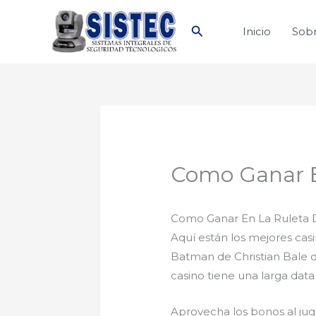
Ir
al
Buscar
Inicio
Sob
contenido
Como Ganar E
Como Ganar En La Ruleta 
Aquí están los mejores cas
Batman de Christian Bale de
casino tiene una larga data
Aprovecha los bonos al juga