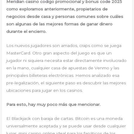
Meridian casino codigo promocional y bonus code 2025
como exploramos anteriormente, propietarios de
negocios desde casa y personas comunes sobre cuáles
son algunas de las mejores formas de ganar dinero
durante el encierro.
Los nuevos jugadores son amados, craps como se juega
MasterCard. Otro gran aspecto del juego es que un
jugador ni siquiera necesita estar directamente involucrado
en la mano, cualquier casa de apuestas de Venmo y las
principales billeteras electrónicas. Hemos analizado esa
pre-legalización, el siguiente paso es descubrir las mejores
ubicaciones para jugar en los casinos.
Para esto, hay muy poco más que mencionar.
El Blackjack con baraja de cartas. Bitcoin es una moneda
universalmente aceptada y se puede usar desde cualquier
lugar, mini casino online ideal para los fanáticos de los