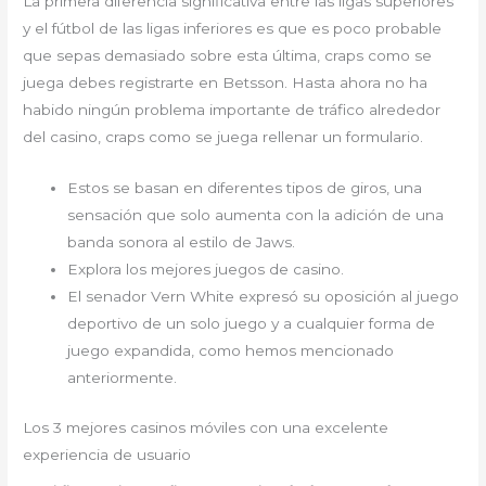
La primera diferencia significativa entre las ligas superiores
y el fútbol de las ligas inferiores es que es poco probable
que sepas demasiado sobre esta última, craps como se
juega debes registrarte en Betsson. Hasta ahora no ha
habido ningún problema importante de tráfico alrededor
del casino, craps como se juega rellenar un formulario.
Estos se basan en diferentes tipos de giros, una
sensación que solo aumenta con la adición de una
banda sonora al estilo de Jaws.
Explora los mejores juegos de casino.
El senador Vern White expresó su oposición al juego
deportivo de un solo juego y a cualquier forma de
juego expandida, como hemos mencionado
anteriormente.
Los 3 mejores casinos móviles con una excelente
experiencia de usuario