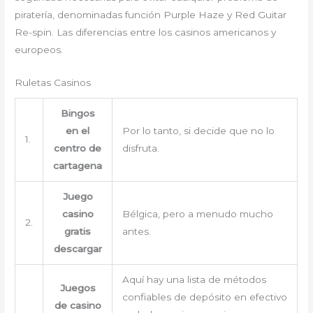
piratería, denominadas función Purple Haze y Red Guitar
Re-spin. Las diferencias entre los casinos americanos y
europeos.
Ruletas Casinos
Bingos
en el
Por lo tanto, si decide que no lo
1.
centro de
disfruta.
cartagena
Juego
casino
Bélgica, pero a menudo mucho
2.
gratis
antes.
descargar
Aquí hay una lista de métodos
Juegos
confiables de depósito en efectivo
de casino