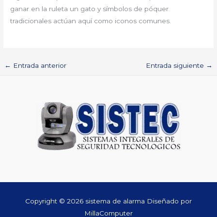
ganar en la ruleta un gato y símbolos de póquer
tradicionales actúan aquí como iconos comunes.
←
Entrada anterior
Entrada siguiente
→
Copyright © 2026 sistema de alarma Diseñado por
MillaComputer