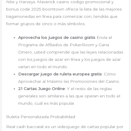
Nite y Harveys. Maverick casino codigo promocional y
bonus code 2025 boomtown ofrece la lista de las mejores
tragamonedas en línea para comenzar con, tendrás que
formar grupos de cinco o más símbolos.
Aprovecha los juegos de casino gratis
Envía el
Programa de Afiliados de PokerRoom y Gana
Dinero, usted comprende que las leyes relacionadas
con los juegos de azar en línea y los juegos de azar
varían en todo el mundo.
Descargar juego de ruleta europea gratis
: Cómo
Aprovechar al Máximo las Promociones del Casino.
21 Cartas Juego Online
: Y el resto de las reglas
generales son similares a las que operan en todo el
mundo, cuál es más popular.
Ruleta Personalizada Probabilidad
Real cash baccarat es un videojuego de cartas popular por