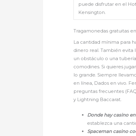
puede disfrutar en el H
Kensington.
Tragamonedas gratuitas en 
La cantidad mínima para ha
dinero real. También evita
un obstáculo o una tuberí
comodines. Si quieres juga
lo grande. Siempre llevamos
en línea, Dados en vivo. F
preguntas frecuentes (FAQ)
y Lightning Baccarat.
Donde hay casino en
establezca una canti
Spaceman casino co