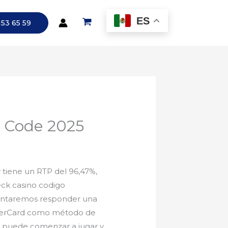
ES
153 65 59
s Code 2025
tiene un RTP del 96,47%,
eck casino codigo
ntentaremos responder una
sterCard como método de
s, puede comenzar a jugar y