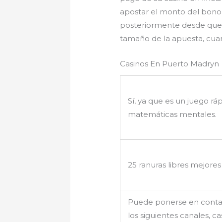
apostar el monto del bono 
posteriormente desde que s
tamaño de la apuesta, cua
Casinos En Puerto Madryn
Sí, ya que es un juego rá
matemáticas mentales.
25 ranuras libres mejores
Puede ponerse en contac
los siguientes canales, ca