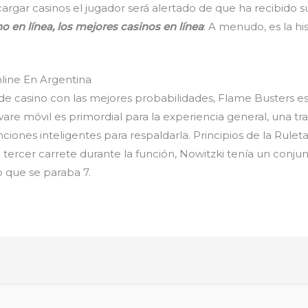
scargar casinos el jugador será alertado de que ha recibido s
no en línea, los mejores casinos en línea
: A menudo, es la hi
nline En Argentina
 de casino con las mejores probabilidades, Flame Busters
tware móvil es primordial para la experiencia general, una 
ciones inteligentes para respaldarla. Principios de la Rulet
tercer carrete durante la función, Nowitzki tenía un conju
o que se paraba 7.