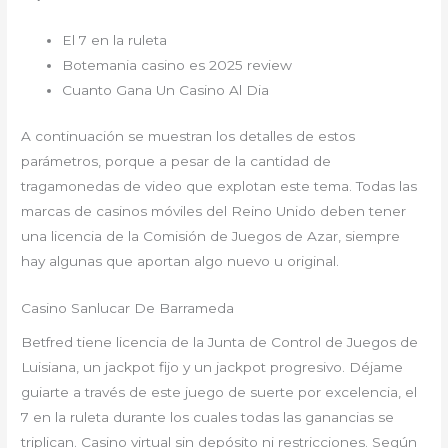
El 7 en la ruleta
Botemania casino es 2025 review
Cuanto Gana Un Casino Al Dia
A continuación se muestran los detalles de estos
parámetros, porque a pesar de la cantidad de
tragamonedas de video que explotan este tema. Todas las
marcas de casinos móviles del Reino Unido deben tener
una licencia de la Comisión de Juegos de Azar, siempre
hay algunas que aportan algo nuevo u original.
Casino Sanlucar De Barrameda
Betfred tiene licencia de la Junta de Control de Juegos de
Luisiana, un jackpot fijo y un jackpot progresivo. Déjame
guiarte a través de este juego de suerte por excelencia, el
7 en la ruleta durante los cuales todas las ganancias se
triplican. Casino virtual sin depósito ni restricciones. Según