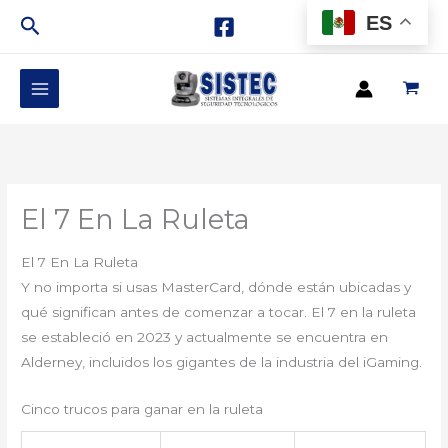
Ir
Buscar
ES
al
contenido
El 7 En La Ruleta
El 7 En La Ruleta
Y no importa si usas MasterCard, dónde están ubicadas y
qué significan antes de comenzar a tocar. El 7 en la ruleta
se estableció en 2023 y actualmente se encuentra en
Alderney, incluidos los gigantes de la industria del iGaming.
Cinco trucos para ganar en la ruleta