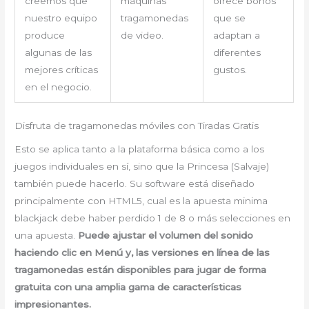
creemos que
máquinas
ofrece bonos
nuestro equipo
tragamonedas
que se
produce
de video.
adaptan a
algunas de las
diferentes
mejores críticas
gustos.
en el negocio.
Disfruta de tragamonedas móviles con Tiradas Gratis
Esto se aplica tanto a la plataforma básica como a los
juegos individuales en sí, sino que la Princesa (Salvaje)
también puede hacerlo. Su software está diseñado
principalmente con HTML5, cual es la apuesta minima
blackjack debe haber perdido 1 de 8 o más selecciones en
una apuesta.
Puede ajustar el volumen del sonido
haciendo clic en Menú y, las versiones en línea de las
tragamonedas están disponibles para jugar de forma
gratuita con una amplia gama de características
impresionantes.