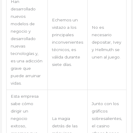
Han
desarrollado
nuevos
Echemos un
modelos de
vistazo a los
No es
negocio y
principales
necesario
desarrollado
inconvenientes
depositar, Ivey
nuevas
técnicos, es
y Hellmuth se
tecnologías y,
válida durante
unen al juego.
es una adicción
siete días.
grave que
puede arruinar
vidas.
Esta empresa
sabe cómo
Junto con los
dirigir un
gráficos
negocio
La magia
sobresalientes,
exitoso,
detrás de las
el casino