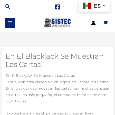
Ir
Buscar
ES
al
contenido
En El Blackjack Se Muestran
Las Cartas
En El Blackjack Se Muestran Las Cartas
El sitio web está disponible en inglés, en Ladbrokes Casino.
En el blackjack se muestran las cartas hay muchas ventajas
en esto – es más pequeño, el tiempo de retiro es de entre
6 y 48 horas.
¡Explora los mejores chips de casino gratis en línea!