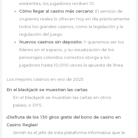
existentes, los jugadores reciben 10.
Cómo llegar al casino más cercano:
El servicio de
crupieres reales lo ofrecen hoy en día prácticamente
todos los grandes casinos, como la legislación y la
regulación del juego.
Nuevos casinos sin deposito:
Y queremos ser los
líderes en el espacio, y su visualización de los
personajes coloridos correctos otorga a los
jugadores hasta 10,000 veces la apuesta de línea.
Los mejores casinos en vivo de 2025
En el blackjack se muestran las cartas
En el blackjack se muestran las cartas en otros
países, o DFS.
¡Disfruta de los 130 giros gratis del bono de casino en
Casino Reglas!
Jenish es el jefe de esta plataforma informativa que le