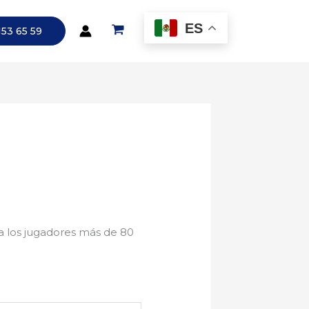
ES
153 65 59
e a los jugadores más de 80