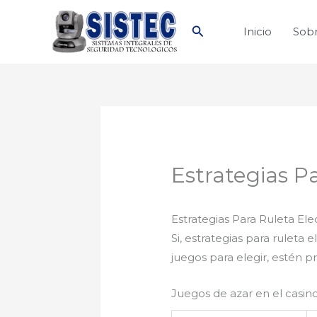
Ir
al
Buscar
Inicio
Sob
contenido
Estrategias P
Estrategias Para Ruleta Ele
Si, estrategias para ruleta 
juegos para elegir, estén p
Juegos de azar en el casin