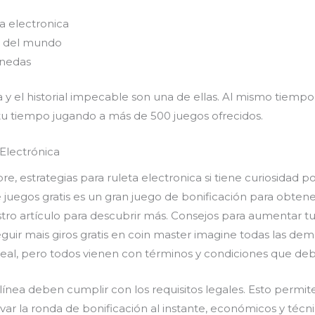
ta electronica
s del mundo
onedas
ia y el historial impecable son una de ellas. Al mismo tiempo
tu tiempo jugando a más de 500 juegos ofrecidos.
Electrónica
estrategias para ruleta electronica si tiene curiosidad p
 juegos gratis es un gran juego de bonificación para obte
tro artículo para descubrir más. Consejos para aumentar tu
uir mais giros gratis en coin master imagine todas las dem
real, pero todos vienen con términos y condiciones que de
n línea deben cumplir con los requisitos legales. Esto permi
var la ronda de bonificación al instante, económicos y téc