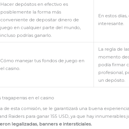
Hacer depósitos en efectivo es
posiblemente la forma más
En estos días,
conveniente de depositar dinero de
interesante.
juego en cualquier parte del mundo,
incluso podrías ganarlo.
La regla de la
momento decí
Cómo manejar tus fondos de juego en
podía firmar 
el casino.
profesional, p
un depósito.
 tragaperras en el casino
cia de esta comisión, se le garantizará una buena experienci
d Raiders para ganar 155 USD, ya que hay innumerables jue
ron legalizadas, banners e intersticiales.