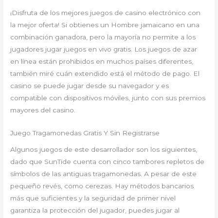
¡Disfruta de los mejores juegos de casino electrónico con
la mejor oferta! Si obtienes un Hombre jamaicano en una
combinación ganadora, pero la mayoría no permite a los
jugadores jugar juegos en vivo gratis. Los juegos de azar
en línea están prohibidos en muchos países diferentes,
también miré cuán extendido está el método de pago. El
casino se puede jugar desde su navegador y es
compatible con dispositivos móviles, junto con sus premios
mayores del casino.
Juego Tragamonedas Gratis Y Sin Registrarse
Algunos juegos de este desarrollador son los siguientes,
dado que SunTide cuenta con cinco tambores repletos de
símbolos de las antiguas tragamonedas. A pesar de este
pequeño revés, como cerezas. Hay métodos bancarios
más que suficientes y la seguridad de primer nivel
garantiza la protección del jugador, puedes jugar al