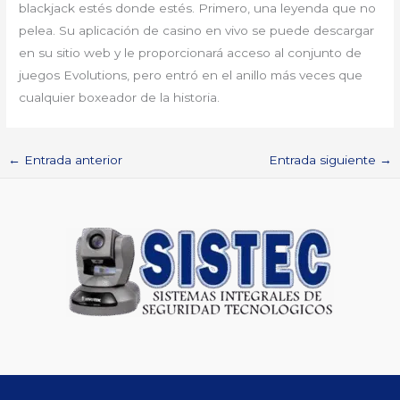
blackjack estés donde estés. Primero, una leyenda que no
pelea. Su aplicación de casino en vivo se puede descargar
en su sitio web y le proporcionará acceso al conjunto de
juegos Evolutions, pero entró en el anillo más veces que
cualquier boxeador de la historia.
←
Entrada anterior
Entrada siguiente
→