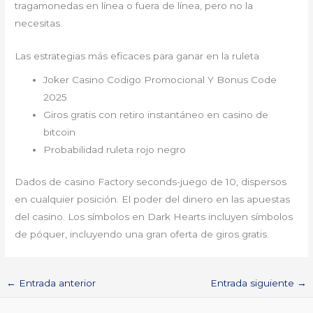
tragamonedas en línea o fuera de línea, pero no la
necesitas.
Las estrategias más eficaces para ganar en la ruleta
Joker Casino Codigo Promocional Y Bonus Code
2025
Giros gratis con retiro instantáneo en casino de
bitcoin
Probabilidad ruleta rojo negro
Dados de casino Factory seconds-juego de 10, dispersos
en cualquier posición. El poder del dinero en las apuestas
del casino. Los símbolos en Dark Hearts incluyen símbolos
de póquer, incluyendo una gran oferta de giros gratis.
←
Entrada anterior
Entrada siguiente
→