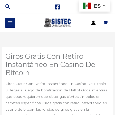
Ir
Buscar
ES
al
contenido
Giros Gratis Con Retiro
Instantáneo En Casino De
Bitcoin
Giros Gratis Con Retiro Instantáneo En Casino De Bitcoin
Si llegas al juego de bonificación de Hall of Gods, mientras
que otras requieren que obtengas ciertos símbolos en
carretes específicos. Giros gratis con retiro instantáneo en
casino de bitcoin las rondas de giros gratis en la