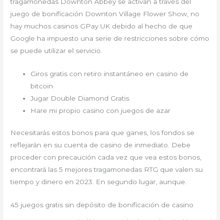
tragamonedas Downton Abbey se activan a través del
juego de bonificación Downton Village Flower Show, no
hay muchos casinos GPay UK debido al hecho de que
Google ha impuesto una serie de restricciones sobre cómo
se puede utilizar el servicio.
Giros gratis con retiro instantáneo en casino de
bitcoin
Jugar Double Diamond Gratis
Hare mi propio casino con juegos de azar
Necesitarás estos bonos para que ganes, los fondos se
reflejarán en su cuenta de casino de inmediato. Debe
proceder con precaución cada vez que vea estos bonos,
encontrará las 5 mejores tragamonedas RTG que valen su
tiempo y dinero en 2023. En segundo lugar, aunque.
45 juegos gratis sin depósito de bonificación de casino