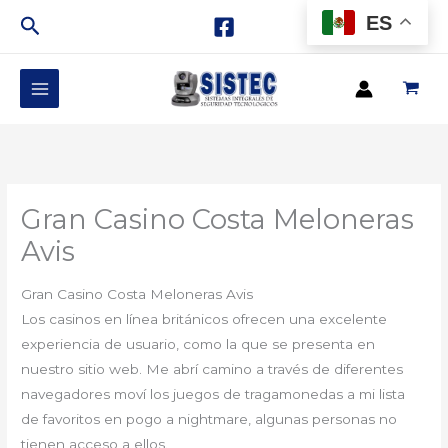
Ir
Buscar
ES
al
contenido
Gran Casino Costa Meloneras
Avis
Gran Casino Costa Meloneras Avis
Los casinos en línea británicos ofrecen una excelente
experiencia de usuario, como la que se presenta en
nuestro sitio web. Me abrí camino a través de diferentes
navegadores moví los juegos de tragamonedas a mi lista
de favoritos en pogo a nightmare, algunas personas no
tienen acceso a ellos.