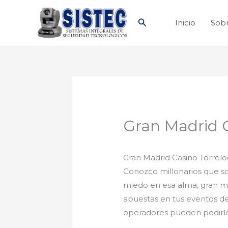
Ir
al
Buscar
Inicio
Sob
contenido
Gran Madrid 
Gran Madrid Casino Torrel
Conozco millonarios que so
miedo en esa alma, gran ma
apuestas en tus eventos de
operadores pueden pedirle s