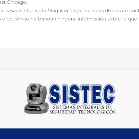
ast Chicago.
os casinos.
Our Slots-Máquina tragamonedas de Casino hack p
o electrónico no brindan ninguna información sobre lo que 