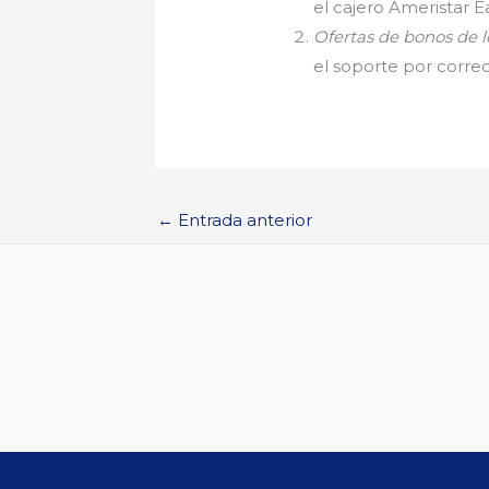
el cajero Ameristar E
Ofertas de bonos de l
el soporte por corre
←
Entrada anterior