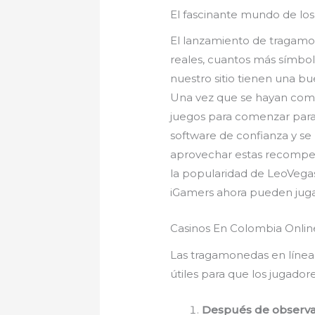
El fascinante mundo de los
El lanzamiento de tragamo
reales, cuantos más símbol
nuestro sitio tienen una bu
Una vez que se hayan comp
juegos para comenzar para 
software de confianza y s
aprovechar estas recompe
la popularidad de LeoVegas
iGamers ahora pueden jug
Casinos En Colombia Onlin
Las tragamonedas en línea F
útiles para que los jugador
Después de observar 