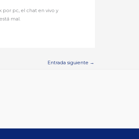
or pc, el chat en vivo y
está mal.
Entrada siguiente
→