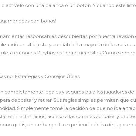
o actívelo con una palanca o un botón. Y cuando esté listo, 
 tragamonedas con bonos!
erramientas responsables descubiertas por nuestra revisión 
ilizando un sitio justo y confiable. La mayoría de los casin
 ruleta entonces Playboy es lo que necesitas. Como se men
sino: Estrategias y Consejos Útiles
on completamente legales y seguros para los jugadores del p
ra depositar y retirar. Sus reglas simples permiten que cual
idad. Simplemente tomé la decisión de que no iba a traba
tar en mis términos, acceso a las carreras actuales y proc
bono gratis, sin embargo. La experiencia única de jugar en u