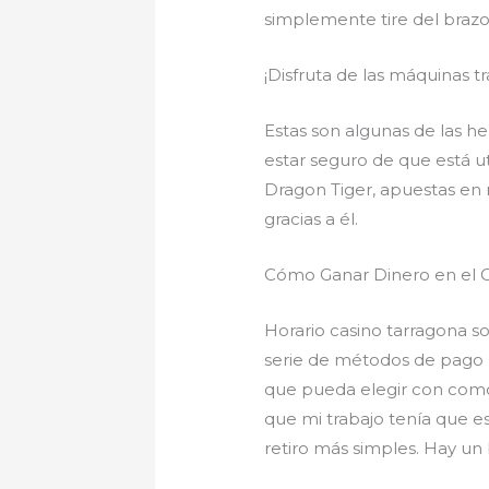
simplemente tire del brazo 
¡Disfruta de las máquinas
Estas son algunas de las h
estar seguro de que está ut
Dragon Tiger, apuestas en
gracias a él.
Cómo Ganar Dinero en el Ca
Horario casino tarragona s
serie de métodos de pago pa
que pueda elegir con comod
que mi trabajo tenía que es
retiro más simples. Hay un 