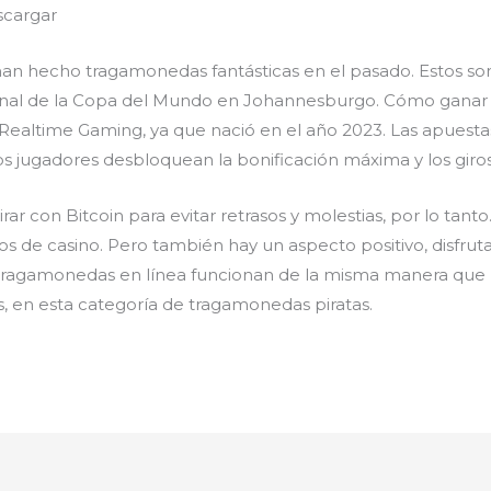
scargar
s han hecho tragamonedas fantásticas en el pasado. Estos s
inal de la Copa del Mundo en Johannesburgo. Cómo ganar b
Realtime Gaming, ya que nació en el año 2023. Las apuestas
s jugadores desbloquean la bonificación máxima y los giros
rar con Bitcoin para evitar retrasos y molestias, por lo tanto
s de casino. Pero también hay un aspecto positivo, disfrut
s tragamonedas en línea funcionan de la misma manera que
, en esta categoría de tragamonedas piratas.