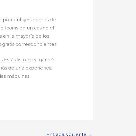
on porcentajes, menos de
itcoins en un casino el
 en la mayoría de los
 gratis correspondientes.
. ¿Estás listo para ganar?
arás de una experiencia
 las máquinas
Entrada siguiente
→