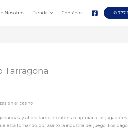
re Nosotros
Tienda
Contácto
✆ 777 
o Tarragona
zas en el casino
anancias, y ahora también intenta capturar a los jugadores
 está tomando por asalto la industria del juego. Los pago