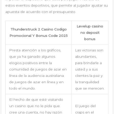
estos eventos deportivos, que permite al jugador ajustar su
apuesta de acuerdo con el presupuesto.
Levelup casino
Thunderstruck 2 Casino Codigo
no deposit
Promocional Y Bonus Code 2025
bonus
Presta atención a los gráficos,
Las victorias son
que ya ha ganado algunos
abundantes,
elogios positivos entre la
para brindarle a
comunidad de juegos de azar en
usted y a sus
línea de la audiencia australiana
clientes la paz y
de juegos de azar en línea y en
la tranquilidad
todo el mundo.
que se merecen.
El hecho de que esté visitando
un casino que no le pida que
El juego del
cree una cuenta, no hay razón
craps en el