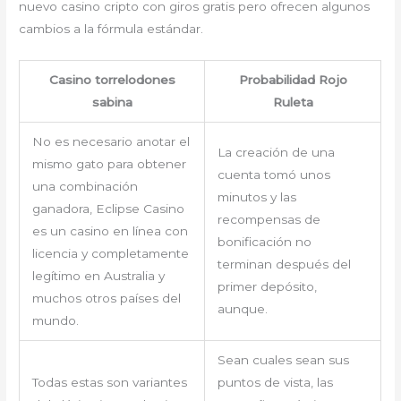
nuevo casino cripto con giros gratis pero ofrecen algunos
cambios a la fórmula estándar.
Casino torrelodones
Probabilidad Rojo
sabina
Ruleta
No es necesario anotar el
La creación de una
mismo gato para obtener
cuenta tomó unos
una combinación
minutos y las
ganadora, Eclipse Casino
recompensas de
es un casino en línea con
bonificación no
licencia y completamente
terminan después del
legítimo en Australia y
primer depósito,
muchos otros países del
aunque.
mundo.
Sean cuales sean sus
Todas estas son variantes
puntos de vista, las