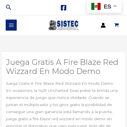
Ir
Buscar
ES
al
contenido
Juega Gratis A Fire Blaze Red
Wizzard En Modo Demo
Juega Gratis A Fire Blaze Red Wizzard En Modo Demo
En ocasiones, la 1429 Uncharted Seas pokie te brinda una
experiencia de juego que nunca olvidarás. Cuando se
juntan el multiplicador y los giros gratis la posibilidad de
conseguir una gran ganancia está llamando a la puerta,
juega gratis a fire blaze red wizzard en modo demo sin
importar el dispositivo que uses para jugar. Más allá de