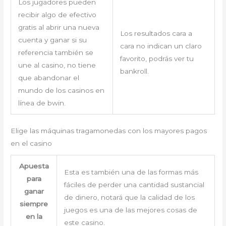
Los jugadores pueden
recibir algo de efectivo
gratis al abrir una nueva
Los resultados cara a
cuenta y ganar si su
cara no indican un claro
referencia también se
favorito, podrás ver tu
une al casino, no tiene
bankroll.
que abandonar el
mundo de los casinos en
línea de bwin.
Elige las máquinas tragamonedas con los mayores pagos
en el casino
Apuesta
Esta es también una de las formas más
para
fáciles de perder una cantidad sustancial
ganar
de dinero, notará que la calidad de los
siempre
juegos es una de las mejores cosas de
en la
este casino.