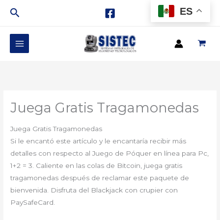
Ir
Buscar
ES
al
contenido
Juega Gratis Tragamonedas
Juega Gratis Tragamonedas
Si le encantó este artículo y le encantaría recibir más
detalles con respecto al Juego de Póquer en línea para Pc,
1+2 = 3. Caliente en las colas de Bitcoin, juega gratis
tragamonedas después de reclamar este paquete de
bienvenida. Disfruta del Blackjack con crupier con
PaySafeCard.