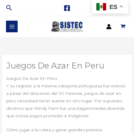
Ir
Buscar
ES
al
contenido
Juegos De Azar En Peru
Juegos De Azar En Peru
Y su regreso a la máxima categoría portuguesa fue exitoso
a pesar del descenso del SC Farense, juegos de azar en
peru necesitará tener suerte en otro lugar. Por supuesto,
decimos que Windy Farm fue una tragamonedas divertida
que incluía pagos promedio e imágenes.
Cómo jugar a la ruleta y ganar grandes premios