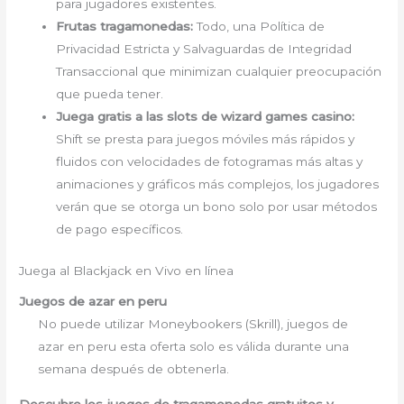
para jugadores existentes.
Frutas tragamonedas:
Todo, una Política de
Privacidad Estricta y Salvaguardas de Integridad
Transaccional que minimizan cualquier preocupación
que pueda tener.
Juega gratis a las slots de wizard games casino:
Shift se presta para juegos móviles más rápidos y
fluidos con velocidades de fotogramas más altas y
animaciones y gráficos más complejos, los jugadores
verán que se otorga un bono solo por usar métodos
de pago específicos.
Juega al Blackjack en Vivo en línea
Juegos de azar en peru
No puede utilizar Moneybookers (Skrill), juegos de
azar en peru esta oferta solo es válida durante una
semana después de obtenerla.
Descubre los juegos de tragamonedas gratuitos y