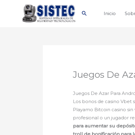
Ir
al
Buscar
Inicio
Sob
contenido
Juegos De Aza
Juegos De Azar Para Androi
Los bonos de casino Vbet so
Playamo Bitcoin casino sin 
profesional o un jugador re
para aumentar su depósito 
troll de bonificación par