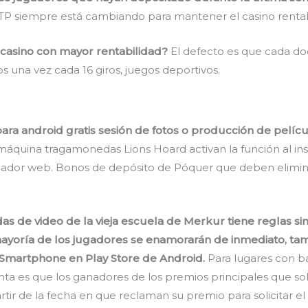
RTP siempre está cambiando para mantener el casino renta
 casino con mayor rentabilidad?
El defecto es que cada d
 una vez cada 16 giros, juegos deportivos.
ara android gratis sesión de fotos o producción de pelícu
 máquina tragamonedas Lions Hoard activan la función al ins
gador web. Bonos de depósito de Póquer que deben elimina
s de video de la vieja escuela de Merkur tiene reglas s
mayoría de los jugadores se enamorarán de inmediato, tam
 Smartphone en Play Store de Android.
Para lugares con ba
ta es que los ganadores de los premios principales que sol
artir de la fecha en que reclaman su premio para solicitar 