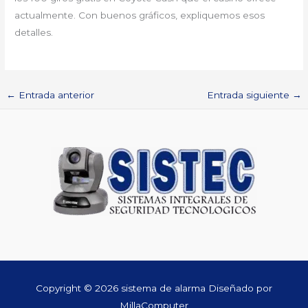
actualmente. Con buenos gráficos, expliquemos esos
detalles.
←
Entrada anterior
Entrada siguiente
→
Copyright © 2026 sistema de alarma Diseñado por
MillaComputer