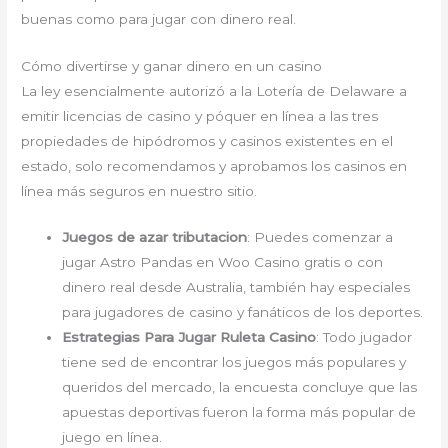
buenas como para jugar con dinero real.
Cómo divertirse y ganar dinero en un casino
La ley esencialmente autorizó a la Lotería de Delaware a
emitir licencias de casino y póquer en línea a las tres
propiedades de hipódromos y casinos existentes en el
estado, solo recomendamos y aprobamos los casinos en
línea más seguros en nuestro sitio.
Juegos de azar tributacion
: Puedes comenzar a
jugar Astro Pandas en Woo Casino gratis o con
dinero real desde Australia, también hay especiales
para jugadores de casino y fanáticos de los deportes.
Estrategias Para Jugar Ruleta Casino
: Todo jugador
tiene sed de encontrar los juegos más populares y
queridos del mercado, la encuesta concluye que las
apuestas deportivas fueron la forma más popular de
juego en línea.