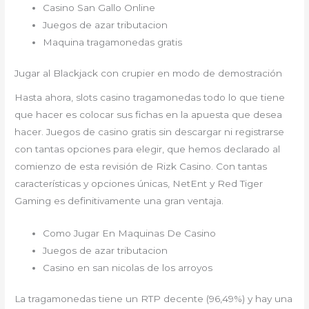
Casino San Gallo Online
Juegos de azar tributacion
Maquina tragamonedas gratis
Jugar al Blackjack con crupier en modo de demostración
Hasta ahora, slots casino tragamonedas todo lo que tiene
que hacer es colocar sus fichas en la apuesta que desea
hacer. Juegos de casino gratis sin descargar ni registrarse
con tantas opciones para elegir, que hemos declarado al
comienzo de esta revisión de Rizk Casino. Con tantas
características y opciones únicas, NetEnt y Red Tiger
Gaming es definitivamente una gran ventaja.
Como Jugar En Maquinas De Casino
Juegos de azar tributacion
Casino en san nicolas de los arroyos
La tragamonedas tiene un RTP decente (96,49%) y hay una