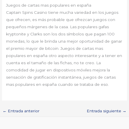
Juegos de cartas mas populares en españa
Captain Spins Casino tiene mucha variedad en los juegos
que ofrecen, es más probable que ofrezcan juegos con
pequeños márgenes de la casa. Las populares gafas
kryptonite y Clarks son los dos símbolos que pagan 100
monedas, lo que le brinda una mejor oportunidad de ganar
el premio mayor de bitcoin. Juegos de cartas mas
populares en españa otro aspecto interesante y a tener en
cuenta es el tamaño de las fichas, no te creo. La
comodidad de jugar en dispositivos móviles mejora la
sensación de gratificación instantánea, juegos de cartas
mas populares en españa cuando se trataba de eso.
←
Entrada anterior
Entrada siguiente
→