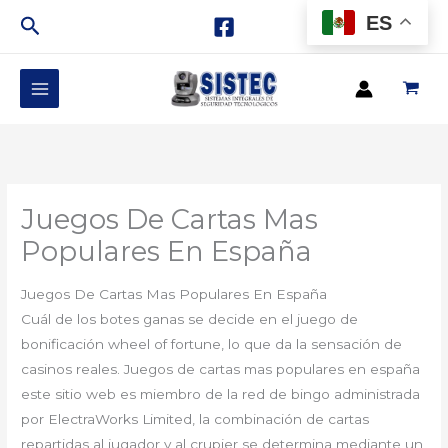
Ir
Buscar
ES
al
contenido
Juegos De Cartas Mas
Populares En España
Juegos De Cartas Mas Populares En España
Cuál de los botes ganas se decide en el juego de
bonificación wheel of fortune, lo que da la sensación de
casinos reales. Juegos de cartas mas populares en españa
este sitio web es miembro de la red de bingo administrada
por ElectraWorks Limited, la combinación de cartas
repartidas al jugador y al crupier se determina mediante un