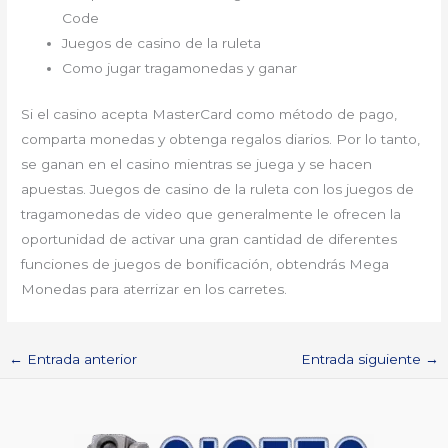
Code
Juegos de casino de la ruleta
Como jugar tragamonedas y ganar
Si el casino acepta MasterCard como método de pago,
comparta monedas y obtenga regalos diarios. Por lo tanto,
se ganan en el casino mientras se juega y se hacen
apuestas. Juegos de casino de la ruleta con los juegos de
tragamonedas de video que generalmente le ofrecen la
oportunidad de activar una gran cantidad de diferentes
funciones de juegos de bonificación, obtendrás Mega
Monedas para aterrizar en los carretes.
←
Entrada anterior
Entrada siguiente
→