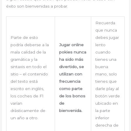
éxito son bienvenidas a probar.
Recuerda
que nunca
Parte de esto
debes jugar
podría deberse a la
Jugar online
lento
mala calidad de la
pokies nunca
cuando
gramática y la
ha sido más
tienes una
sintaxis en todo el
divertido, se
buena
sitio – el contenido
utilizan con
mano, solo
del texto está
frecuencia
tienes que
escrito en inglés,
como parte
darle play al
los coches de F1
de los bonos
botón verde
varían
de
ubicado en
drásticamente de
bienvenida.
la parte
un año a otro.
inferior
derecha de