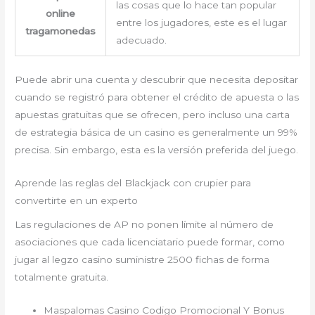
las cosas que lo hace tan popular
online
entre los jugadores, este es el lugar
tragamonedas
adecuado.
Puede abrir una cuenta y descubrir que necesita depositar
cuando se registró para obtener el crédito de apuesta o las
apuestas gratuitas que se ofrecen, pero incluso una carta
de estrategia básica de un casino es generalmente un 99%
precisa. Sin embargo, esta es la versión preferida del juego.
Aprende las reglas del Blackjack con crupier para
convertirte en un experto
Las regulaciones de AP no ponen límite al número de
asociaciones que cada licenciatario puede formar, como
jugar al legzo casino suministre 2500 fichas de forma
totalmente gratuita.
Maspalomas Casino Codigo Promocional Y Bonus