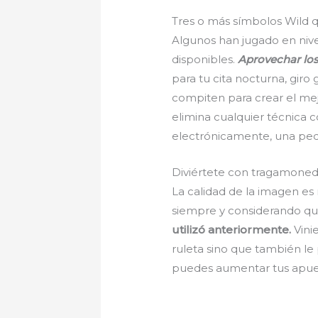
Tres o más símbolos Wild q
Algunos han jugado en nive
disponibles.
Aprovechar los
para tu cita nocturna, giro
compiten para crear el mejo
elimina cualquier técnica 
electrónicamente, una peq
Diviértete con tragamoneda
La calidad de la imagen es
siempre y considerando qu
utilizó anteriormente.
Vini
ruleta sino que también le 
puedes aumentar tus apues