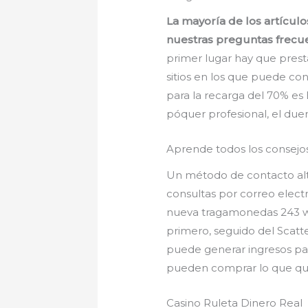
La mayoría de los artículo
nuestras preguntas frecu
primer lugar hay que presta
sitios en los que puede co
para la recarga del 70% es 
póquer profesional, el due
Aprende todos los consejos
Un método de contacto alter
consultas por correo elect
nueva tragamonedas 243 wa
primero, seguido del Scatt
puede generar ingresos par
pueden comprar lo que qui
Casino Ruleta Dinero Real