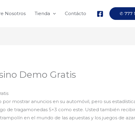
re Nosotros
Tienda
Contácto
✆ 777 
sino Demo Gratis
atis
or mostrar anuncios en su automóvil, pero sus estadístic
ego de tragamonedas 5×3 como este. Usted también recibirá
 trampolín en el mundo de las apuestas y los juegos de azar