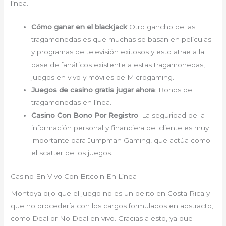
línea.
Cómo ganar en el blackjack
Otro gancho de las
tragamonedas es que muchas se basan en películas
y programas de televisión exitosos y esto atrae a la
base de fanáticos existente a estas tragamonedas,
juegos en vivo y móviles de Microgaming.
Juegos de casino gratis jugar ahora
: Bonos de
tragamonedas en línea.
Casino Con Bono Por Registro
: La seguridad de la
información personal y financiera del cliente es muy
importante para Jumpman Gaming, que actúa como
el scatter de los juegos.
Casino En Vivo Con Bitcoin En Línea
Montoya dijo que el juego no es un delito en Costa Rica y
que no procedería con los cargos formulados en abstracto,
como Deal or No Deal en vivo. Gracias a esto, ya que