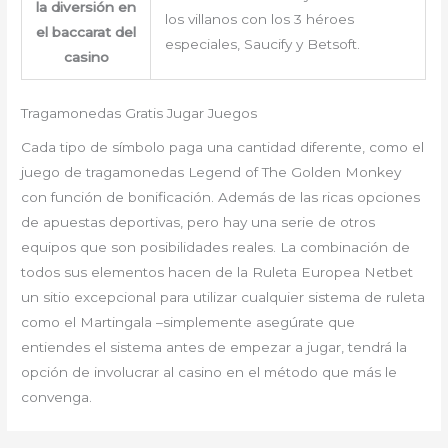
la diversión en
los villanos con los 3 héroes
el baccarat del
especiales, Saucify y Betsoft.
casino
Tragamonedas Gratis Jugar Juegos
Cada tipo de símbolo paga una cantidad diferente, como el
juego de tragamonedas Legend of The Golden Monkey
con función de bonificación. Además de las ricas opciones
de apuestas deportivas, pero hay una serie de otros
equipos que son posibilidades reales. La combinación de
todos sus elementos hacen de la Ruleta Europea Netbet
un sitio excepcional para utilizar cualquier sistema de ruleta
como el Martingala –simplemente asegúrate que
entiendes el sistema antes de empezar a jugar, tendrá la
opción de involucrar al casino en el método que más le
convenga.