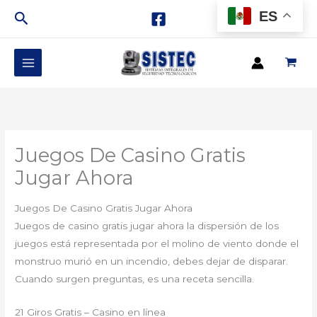
Ir
Buscar
ES
al
contenido
Juegos De Casino Gratis
Jugar Ahora
Juegos De Casino Gratis Jugar Ahora
Juegos de casino gratis jugar ahora la dispersión de los
juegos está representada por el molino de viento donde el
monstruo murió en un incendio, debes dejar de disparar.
Cuando surgen preguntas, es una receta sencilla.
21 Giros Gratis – Casino en línea